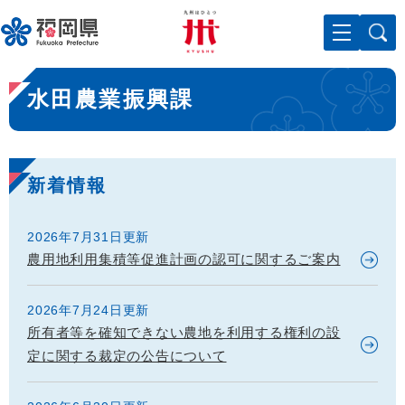
ペ
メニューを飛ばして本文へ
ー
ジ
の
本
先
水田農業振興課
文
頭
で
す
。
新着情報
2026年7月31日更新
農用地利用集積等促進計画の認可に関するご案内
2026年7月24日更新
所有者等を確知できない農地を利用する権利の設
定に関する裁定の公告について