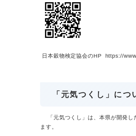
日本穀物検定協会のHP https://www.kokk
「元気つくし」につ
「元気つくし」は、本県が開発した
ます。