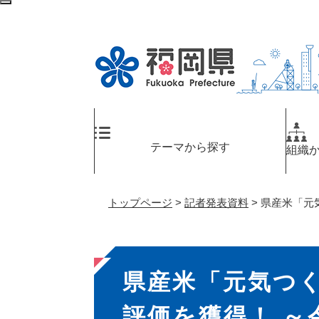
ペ
メ
検
ー
ニ
索
ジ
ュ
エ
の
ー
リ
先
を
ア
頭
飛
へ
で
ば
す
し
。
て
テーマから探す
組織
本
文
へ
トップページ
>
記者発表資料
>
県産米「元
本
県産米「元気つ
文
評価を獲得！ ～