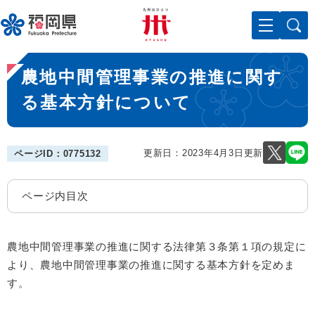
ペ
メニューを飛ばして本文へ
ー
ジ
の
本
先
農地中間管理事業の推進に関す
文
頭
で
る基本方針について
す
。
更新日：2023年4月3日更新
ページID：0775132
ページ内目次
農地中間管理事業の推進に関する法律第３条第１項の規定に
より、農地中間管理事業の推進に関する基本方針を定めま
す。