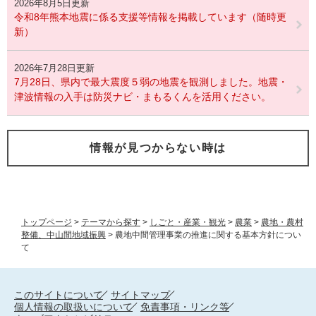
2026年8月5日更新
令和8年熊本地震に係る支援等情報を掲載しています（随時更
新）
2026年7月28日更新
7月28日、県内で最大震度５弱の地震を観測しました。地震・
津波情報の入手は防災ナビ・まもるくんを活用ください。
情報が見つからない時は
トップページ
>
テーマから探す
>
しごと・産業・観光
>
農業
>
農地・農村
整備、中山間地域振興
>
農地中間管理事業の推進に関する基本方針につい
て
このサイトについて
サイトマップ
個人情報の取扱いについて
免責事項・リンク等