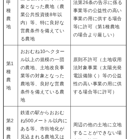
甲
法第26条の告示に係る
象となった農地（農
種
事業等の公益性の高い
業公共投資後8年以
農
事業の用に供する場合
内）等、特に良好な
地
等に許可（第1種農地
営農条件を備えてい
の場合より厳しい）
る農地
おおむね10ヘクター
ル以上の規模の一団
原則不許可（土地収用
第1
の農地、土地改良事
法対象事業（太陽光発
種
業等の対象となった
電設備除く）等の公益
農
農地等、良好な営農
性の高い事業の用に供
地
条件を備えている農
する場合等に許可）
地
鉄道の駅からおおむ
第2
ね500メートル以内に
周辺の他の土地に立地
種
ある等、市街地化が
することができない場
農
見込まれる農地又は