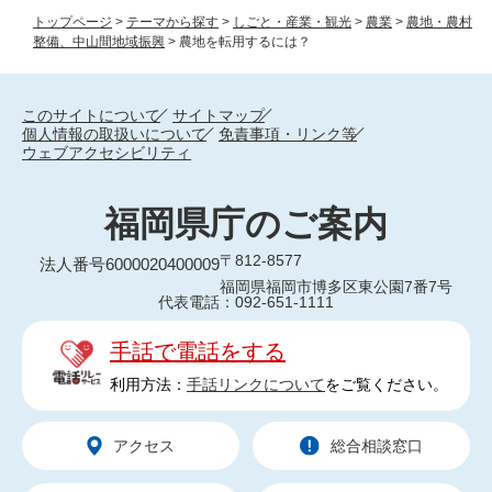
トップページ
>
テーマから探す
>
しごと・産業・観光
>
農業
>
農地・農村
整備、中山間地域振興
>
農地を転用するには？
このサイトについて
サイトマップ
個人情報の取扱いについて
免責事項・リンク等
ウェブアクセシビリティ
福岡県庁のご案内
〒812-8577
法人番号6000020400009
福岡県福岡市博多区東公園7番7号
代表電話：092-651-1111
手話で電話をする
利用方法：
手話リンクについて
をご覧ください。
アクセス
総合相談窓口