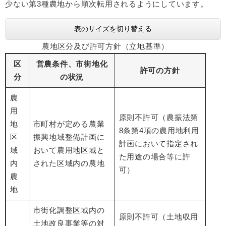
少ない第3種農地から順次転用されるようにしています。
表のサイズを切り替える
農地区分及び許可方針（立地基準）
区
営農条件、市街地化
許可の方針
分
の状況
農
用
原則不許可（農振法第
地
市町村が定める農業
8条第4項の農用地利用
区
振興地域整備計画に
計画において指定され
域
おいて農用地区域と
た用途の場合等に許
内
された区域内の農地
可）
農
地
市街化調整区域内の
原則不許可（土地収用
土地改良事業等の対