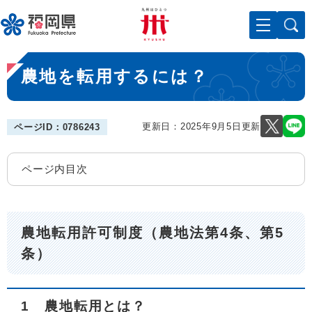
ペ
メニューを飛ばして本文へ
ー
ジ
の
本
先
農地を転用するには？
文
頭
で
す
。
更新日：2025年9月5日更新
ページID：0786243
ページ内目次
農地転用許可制度（農地法第4条、第5
条）
1 農地転用とは？