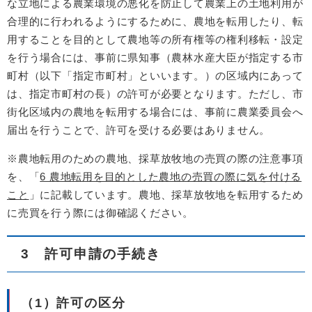
な立地による農業環境の悪化を防止して農業上の土地利用が
合理的に行われるようにするために、農地を転用したり、転
用することを目的として農地等の所有権等の権利移転・設定
を行う場合には、事前に県知事（農林水産大臣が指定する市
町村（以下「指定市町村」といいます。）の区域内にあって
は、指定市町村の長）の許可が必要となります。ただし、市
街化区域内の農地を転用する場合には、事前に農業委員会へ
届出を行うことで、許可を受ける必要はありません。
※農地転用のための農地、採草放牧地の売買の際の注意事項
を、「
6 農地転用を目的とした農地の売買の際に気を付ける
こと
」に記載しています。農地、採草放牧地を転用するため
に売買を行う際には御確認ください。
3 許可申請の手続き
（1）許可の区分