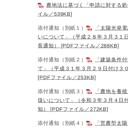
農地法に基づく「申請に対する処分
イル／539KB]
添付通知（別紙１）
「太陽光発電
いについて」（平成２８年３月３１
長通知） [PDFファイル／288KB]
添付通知（別紙２）
「建築条件付
て」（平成３１年３月２９日付け３
[PDFファイル／253KB]
添付通知（別紙３）
「農地を養殖
扱いについて」（令和３年３月４日
知） [PDFファイル／272KB]
添付通知（別紙４）
「営農型太陽