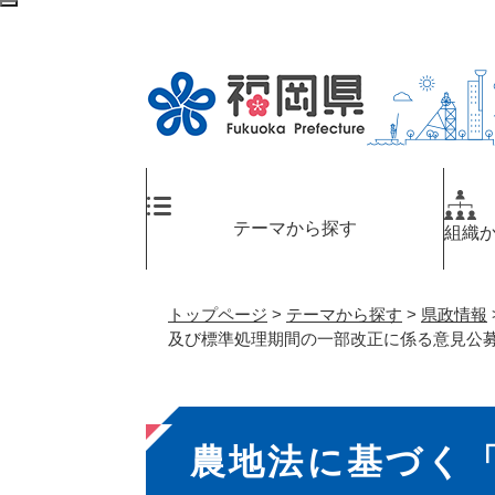
ペ
検
ー
索
ジ
エ
の
リ
先
ア
頭
へ
で
す
。
テーマから探す
組織
トップページ
>
テーマから探す
>
県政情報
及び標準処理期間の一部改正に係る意見公
本
農地法に基づく
文