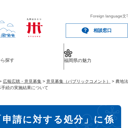
メニューを飛ばして本文へ
Foreign language
文
相談窓口
から探す
福岡県の魅力
>
広報広聴・意見募集
>
意見募集（パブリックコメント）
>
農地
募手続の実施結果について
「申請に対する処分」に係