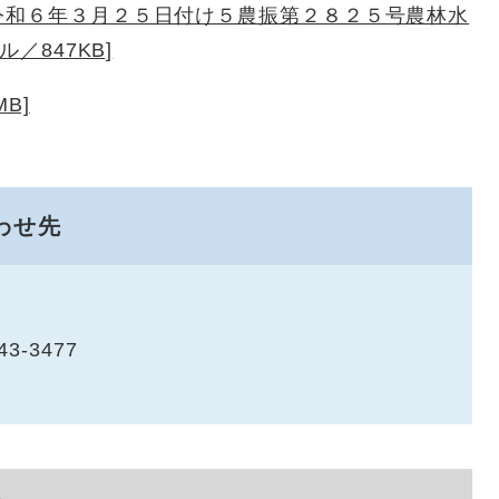
令和６年３月２５日付け５農振第２８２５号農林水
／847KB]
B]
わせ先
43-3477