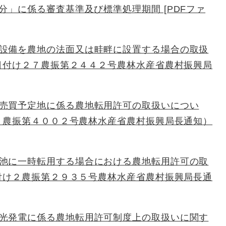
」に係る審査基準及び標準処理期間 [PDFファ
設備を農地の法面又は畦畔に設置する場合の取扱
日付け２７農振第２４４２号農林水産省農村振興局
売買予定地に係る農地転用許可の取扱いについ
０農振第４００２号農林水産省農村振興局長通知）
池に一時転用する場合における農地転用許可の取
付け２農振第２９３５号農林水産省農村振興局長通
光発電に係る農地転用許可制度上の取扱いに関す