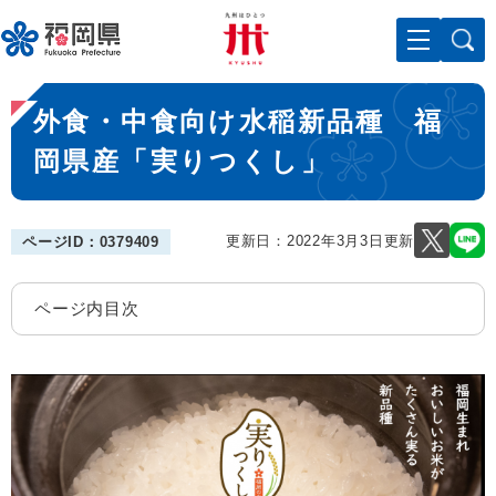
ペ
メニューを飛ばして本文へ
ー
ジ
の
本
先
外食・中食向け水稲新品種 福
文
頭
で
岡県産「実りつくし」
す
。
更新日：2022年3月3日更新
ページID：0379409
ページ内目次