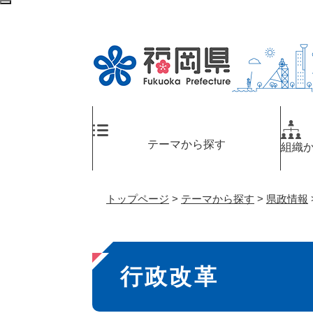
ペ
検
ー
索
ジ
エ
の
リ
先
ア
頭
へ
で
す
。
テーマから探す
組織
トップページ
>
テーマから探す
>
県政情報
本
行政改革
文