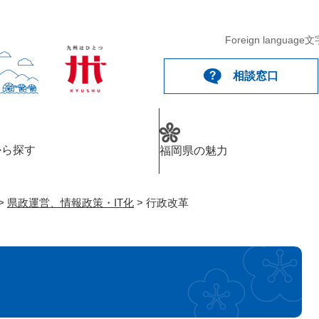
メニューを飛ばして本文へ
Foreign language
文
相談窓口
から探す
福岡県の魅力
>
県政運営、情報政策・IT化
>
行政改革