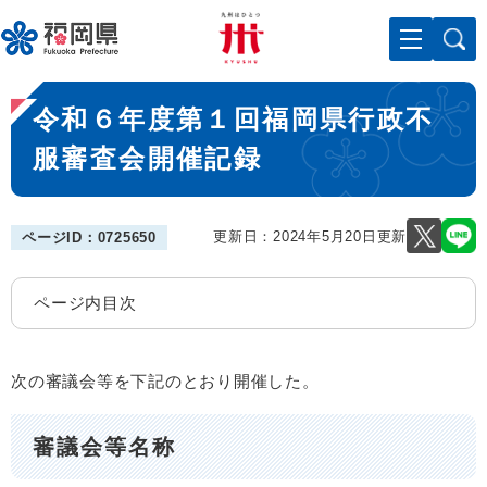
ペ
メニューを飛ばして本文へ
ー
ジ
の
本
先
令和６年度第１回福岡県行政不
文
頭
で
服審査会開催記録
す
。
更新日：2024年5月20日更新
ページID：0725650
ページ内目次
次の審議会等を下記のとおり開催した。
審議会等名称