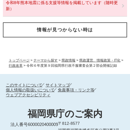
令和8年熊本地震に係る支援等情報を掲載しています（随時更
新）
情報が見つからない時は
トップページ
>
テーマから探す
>
県政情報
>
県政運営、情報政策・IT化
>
行政改革
>
令和６年度第９回福岡県行政不服審査会第２部会開催記録
このサイトについて
サイトマップ
個人情報の取扱いについて
免責事項・リンク等
ウェブアクセシビリティ
福岡県庁のご案内
〒812-8577
法人番号6000020400009