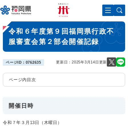
ペ
メニューを飛ばして本文へ
ー
ジ
の
本
先
令和６年度第９回福岡県行政不
文
頭
で
服審査会第２部会開催記録
す
。
更新日：2025年3月14日更新
ページID：0762635
ページ内目次
開催日時
令和７年３月13日（木曜日）