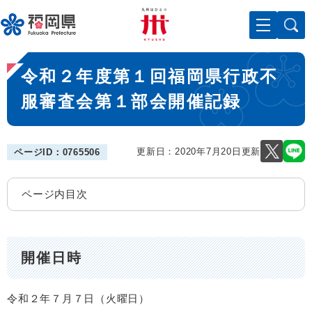
ペ
メニューを飛ばして本文へ
ー
ジ
の
本
先
令和２年度第１回福岡県行政不
文
頭
で
服審査会第１部会開催記録
す
。
更新日：2020年7月20日更新
ページID：0765506
ページ内目次
開催日時
令和２年７月７日（火曜日）