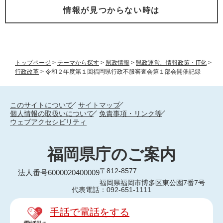
情報が見つからない時は
トップページ
>
テーマから探す
>
県政情報
>
県政運営、情報政策・IT化
>
行政改革
>
令和２年度第１回福岡県行政不服審査会第１部会開催記録
このサイトについて
サイトマップ
個人情報の取扱いについて
免責事項・リンク等
ウェブアクセシビリティ
福岡県庁のご案内
〒812-8577
法人番号6000020400009
福岡県福岡市博多区東公園7番7号
代表電話：092-651-1111
手話で電話をする