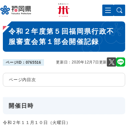
ペ
メニューを飛ばして本文へ
ー
ジ
の
本
先
令和２年度第５回福岡県行政不
文
頭
で
服審査会第１部会開催記録
す
。
更新日：2020年12月7日更新
ページID：0765516
ページ内目次
開催日時
令和２年１１月１０日（火曜日）