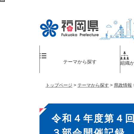
ペ
検
ー
索
ジ
エ
の
リ
先
ア
頭
へ
で
す
。
テーマから探す
組織
トップページ
>
テーマから探す
>
県政情報
本
令和４年度第４
文
３部会開催記録