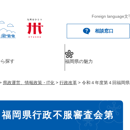
メニューを飛ばして本文へ
Foreign language
文
相談窓口
から探す
福岡県の魅力
>
県政運営、情報政策・IT化
>
行政改革
>
令和４年度第４回福岡県
回福岡県行政不服審査会第