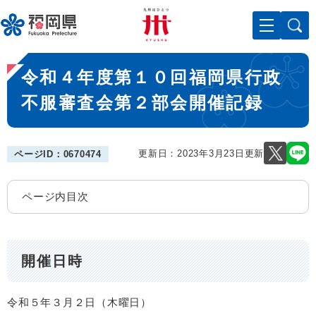
ペ
メニューを飛ばして本文へ
ー
ジ
の
本
先
令和４年度第１０回福岡県行政
文
頭
で
不服審査会第２部会開催記録
す
。
更新日：2023年3月23日更新
ページID：0670474
ページ内目次
開催日時
令和５年３月２日（木曜日）