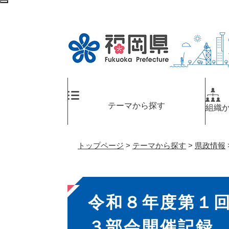
ペ
検
ー
索
ジ
エ
の
リ
先
ア
頭
へ
で
す
。
テーマから探す
組織
トップページ
>
テーマから探す
>
県政情報
本
令和８年度第１
文
３部会開催記録