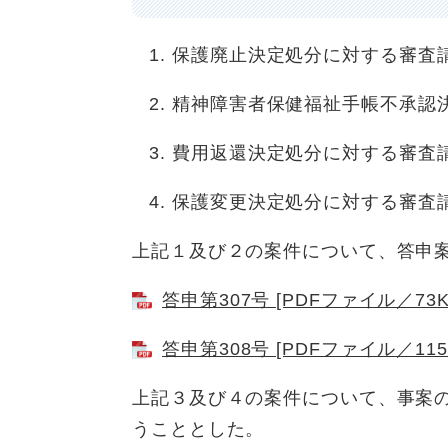
保護廃止決定処分に対する審査請
精神障害者保健福祉手帳不承認決
費用返還決定処分に対する審査請
保護変更決定処分に対する審査請
上記１及び２の案件について、答申
答申第307号 [PDFファイル／73K
答申第308号 [PDFファイル／115
上記３及び４の案件について、事案
うこととした。