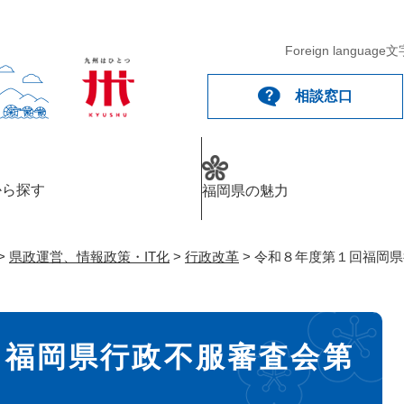
メニューを飛ばして本文へ
Foreign language
文
相談窓口
から探す
福岡県の魅力
>
県政運営、情報政策・IT化
>
行政改革
>
令和８年度第１回福岡県
回福岡県行政不服審査会第