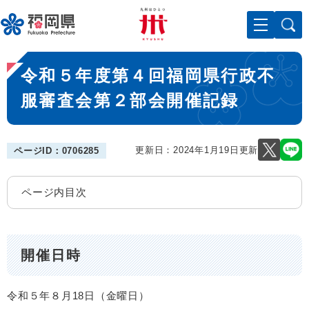
ペ
メニューを飛ばして本文へ
ー
ジ
の
本
先
令和５年度第４回福岡県行政不
文
頭
で
服審査会第２部会開催記録
す
。
更新日：2024年1月19日更新
ページID：0706285
ページ内目次
開催日時
令和５年８月18日（金曜日）