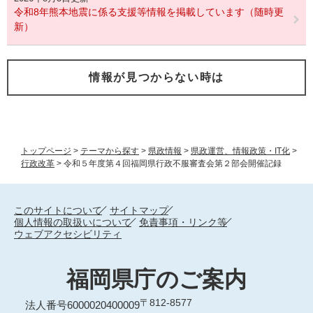
令和8年熊本地震に係る支援等情報を掲載しています（随時更
新）
情報が見つからない時は
トップページ
>
テーマから探す
>
県政情報
>
県政運営、情報政策・IT化
>
行政改革
>
令和５年度第４回福岡県行政不服審査会第２部会開催記録
このサイトについて
サイトマップ
個人情報の取扱いについて
免責事項・リンク等
ウェブアクセシビリティ
福岡県庁のご案内
〒812-8577
法人番号6000020400009