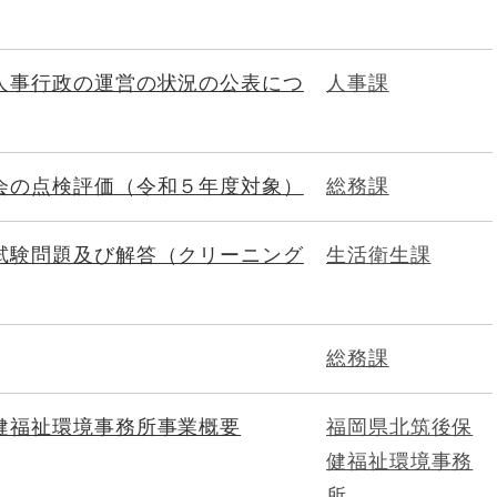
人事行政の運営の状況の公表につ
人事課
会の点検評価（令和５年度対象）
総務課
試験問題及び解答（クリーニング
生活衛生課
総務課
健福祉環境事務所事業概要
福岡県北筑後保
健福祉環境事務
所