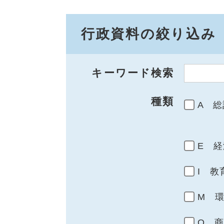
行政資料の絞り込み
キーワード検索
種類
A 総
E 経
I 教
M 
Q 