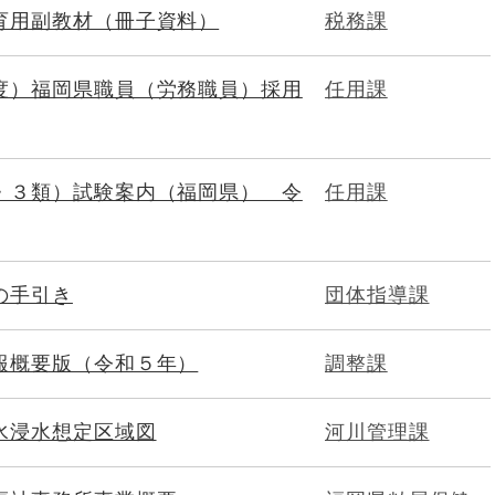
育用副教材（冊子資料）
税務課
度）福岡県職員（労務職員）採用
任用課
・３類）試験案内（福岡県） 令
任用課
の手引き
団体指導課
報概要版（令和５年）
調整課
水浸水想定区域図
河川管理課