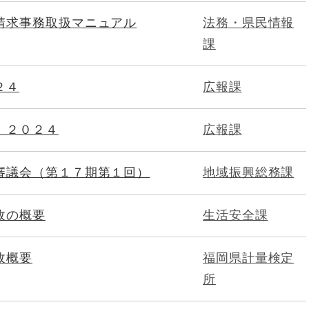
請求事務取扱マニュアル
法務・県民情報
課
２４
広報課
 ２０２４
広報課
審議会（第１７期第１回）
地域振興総務課
政の概要
生活安全課
政概要
福岡県計量検定
所