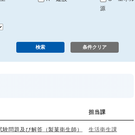
源
担当課
試験問題及び解答（製菓衛生師）
生活衛生課