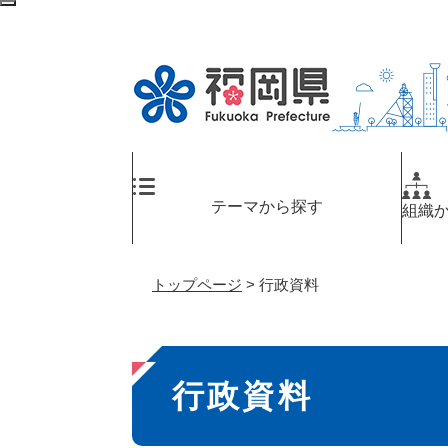
ペ
メ
検
ー
ニ
索
ジ
ュ
エ
の
ー
リ
先
を
ア
頭
飛
へ
で
ば
す
し
。
て
テーマから探す
組織
本
文
へ
トップページ
>
行政資料
本
行政資料
文