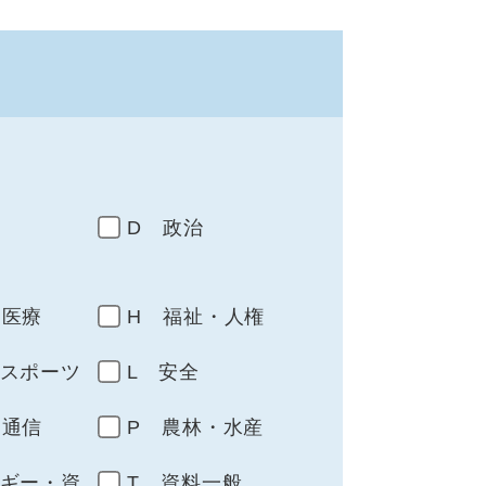
D 政治
・医療
H 福祉・人権
・スポーツ
L 安全
・通信
P 農林・水産
ルギー・資
T 資料一般