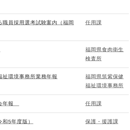
る職員採用選考試験案内（福岡
任用課
要
福岡県食肉衛生
検査所
福祉環境事務所業務年報
福岡県筑紫保健
福祉環境事務所
員会年報
任用課
令和5年度版）
保護・援護課