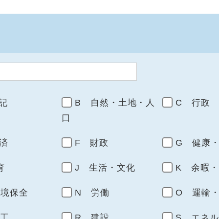
記
B 自然・土地・人
C 行政
口
済
F 財政
G 健康
育
J 生活・文化
K 余暇
環境保全
N 労働
O 運輸
商工
R 建設
S エネ