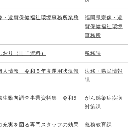
像・遠賀保健福祉環境事務所業務
福岡県宗像・遠
賀保健福祉環境
事務所
しおり（冊子資料）
税務課
個人情報 令和５年度運用状況報
法務・県民情報
課
発生動向調査事業資料集 令和5
がん感染症疾病
対策課
の充実を図る専門スタッフの効果
義務教育課