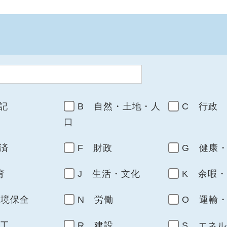
記
B 自然・土地・人
C 行政
口
済
F 財政
G 健康
育
J 生活・文化
K 余暇
環境保全
N 労働
O 運輸
商工
R 建設
S エネ