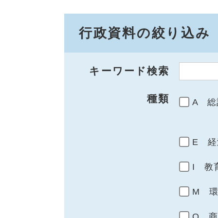
行政資料の絞り込み
キーワード検索
種類
A 総
E 経
I 教
M 
Q 