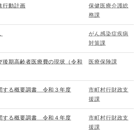
進行動計画
保健医療介護総
務課
１
がん感染症疾病
対策課
び後期高齢者医療費の現状（令和
医療保険課
関する概要調書 令和３年度
市町村行財政支
援課
関する概要調書 令和４年度
市町村行財政支
援課