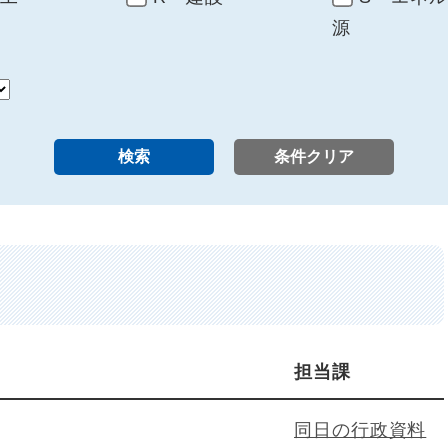
源
担当課
同日の行政資料