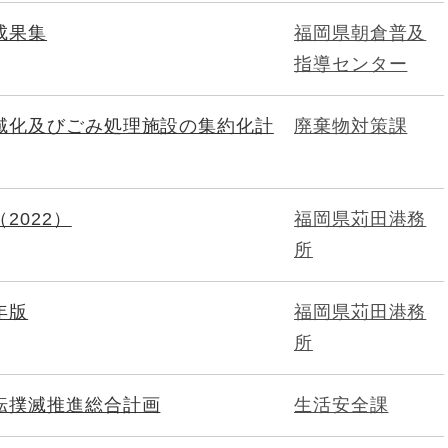
成果集
福岡県朝倉普及
指導センター
域化及びごみ処理施設の集約化計
廃棄物対策課
2022）
福岡県苅田港務
所
年版
福岡県苅田港務
所
転撲滅推進総合計画
生活安全課