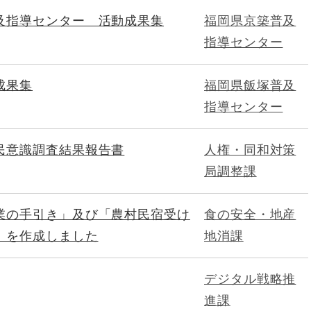
及指導センター 活動成果集
福岡県京築普及
指導センター
成果集
福岡県飯塚普及
指導センター
民意識調査結果報告書
人権・同和対策
局調整課
業の手引き」及び「農村民宿受け
食の安全・地産
」を作成しました
地消課
デジタル戦略推
進課