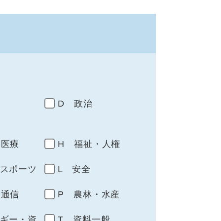
D 政治
・医療
H 福祉・人権
・スポーツ
L 安全
・通信
P 農林・水産
ルギー・資
T 資料一般