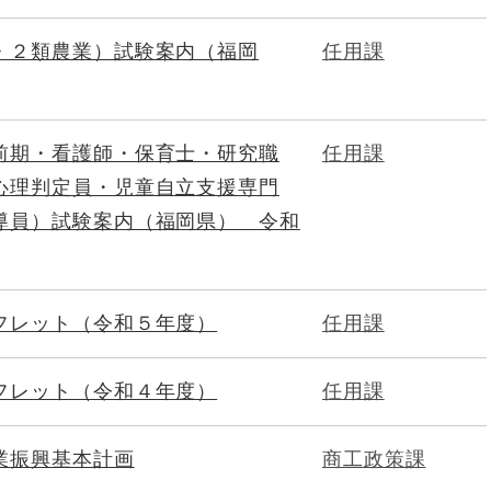
・２類農業）試験案内（福岡
任用課
前期・看護師・保育士・研究職
任用課
心理判定員・児童自立支援専門
導員）試験案内（福岡県） 令和
フレット（令和５年度）
任用課
フレット（令和４年度）
任用課
業振興基本計画
商工政策課