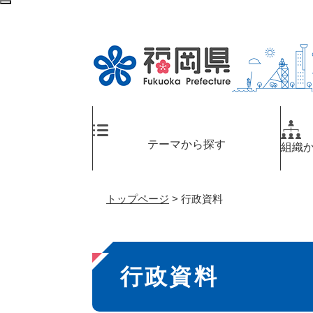
ペ
メ
検
ー
ニ
索
ジ
ュ
エ
の
ー
リ
先
を
ア
頭
飛
へ
で
ば
す
し
。
て
テーマから探す
組織
本
文
へ
トップページ
>
行政資料
本
行政資料
文