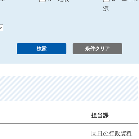
源
担当課
同日の行政資料