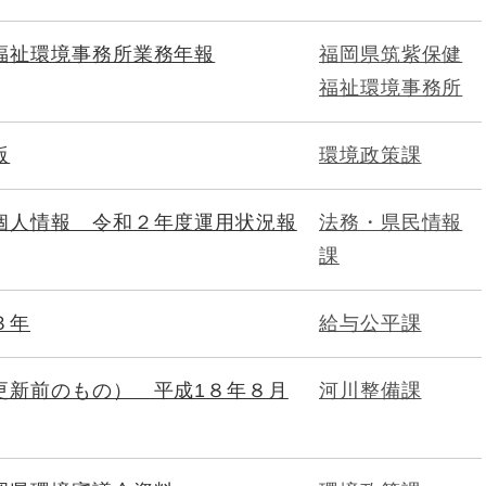
福祉環境事務所業務年報
福岡県筑紫保健
福祉環境事務所
版
環境政策課
個人情報 令和２年度運用状況報
法務・県民情報
課
３年
給与公平課
更新前のもの） 平成1８年８月
河川整備課