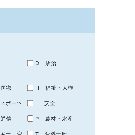
D 政治
・医療
H 福祉・人権
・スポーツ
L 安全
・通信
P 農林・水産
ルギー・資
T 資料一般