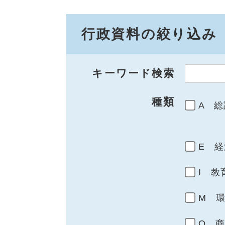
行政資料の絞り込み
キーワード検索
種類
A 総
E 経
I 教
M 
Q 