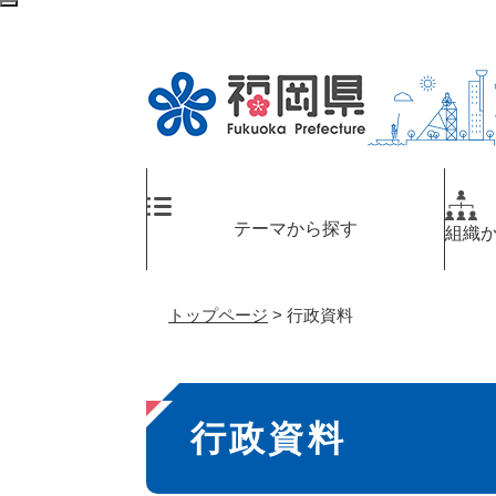
ペ
メ
検
ー
ニ
索
ジ
ュ
エ
の
ー
リ
先
を
ア
頭
飛
へ
で
ば
す
し
。
て
テーマから探す
組織
本
文
へ
トップページ
>
行政資料
本
行政資料
文