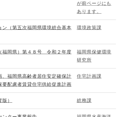
が前ページにも
あります。
ョン（第五次福岡県環境総合基本
環境政策課
（福岡県）第４８号 令和２年度
福岡県保健環境
研究所
画、福岡県高齢者居住安定確保計
住宅計画課
保要配慮者賃貸住宅供給促進計画
度版）
総務課
センター事業報告
福岡県水産海洋