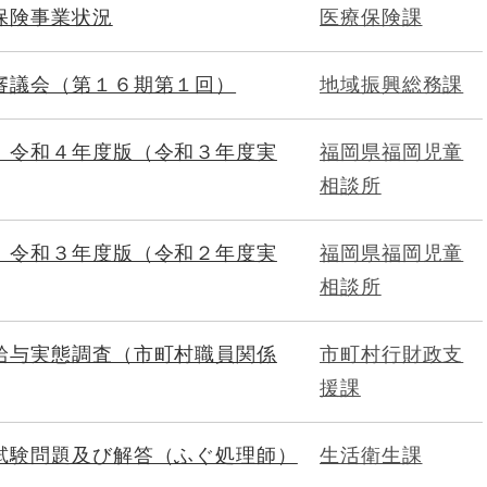
保険事業状況
医療保険課
審議会（第１６期第１回）
地域振興総務課
 令和４年度版（令和３年度実
福岡県福岡児童
相談所
 令和３年度版（令和２年度実
福岡県福岡児童
相談所
給与実態調査（市町村職員関係
市町村行財政支
援課
試験問題及び解答（ふぐ処理師）
生活衛生課