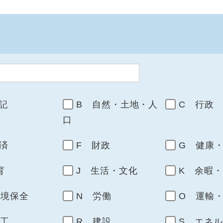
記
B 自然・土地・人
C 行政
口
済
F 財政
G 健康
育
J 生活・文化
K 余暇
環境保全
N 労働
O 運輸
商工
R 建設
S エネ