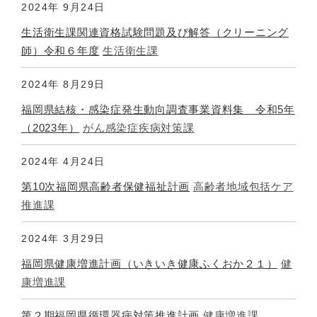
2024年
9月24日
生活衛生課関連資格試験問題及び解答（クリーニング
師）令和６年度
生活衛生課
2024年
8月29日
福岡県結核・感染症発生動向調査事業資料集 令和5年
（2023年）
がん感染症疾病対策課
2024年
4月24日
第10次福岡県高齢者保健福祉計画
高齢者地域包括ケア
推進課
2024年
3月29日
福岡県健康増進計画（いきいき健康ふくおか２１）
健
康増進課
第２期福岡県循環器病対策推進計画
健康増進課