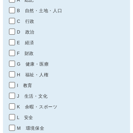
B 自然・土地・人口
C 行政
D 政治
E 経済
F 財政
G 健康・医療
H 福祉・人権
I 教育
J 生活・文化
K 余暇・スポーツ
L 安全
M 環境保全