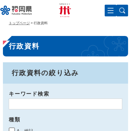
ペ
メ
ー
ニ
ジ
ュ
の
ー
トップページ
>
行政資料
先
を
頭
飛
本
で
ば
行政資料
す
し
文
。
て
本
文
へ
行政資料の絞り込み
キーワード検索
種類
A 総記