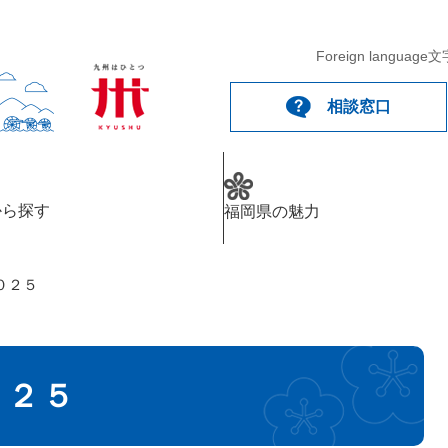
Foreign language
文
相談窓口
から探す
福岡県の魅力
０２５
０２５