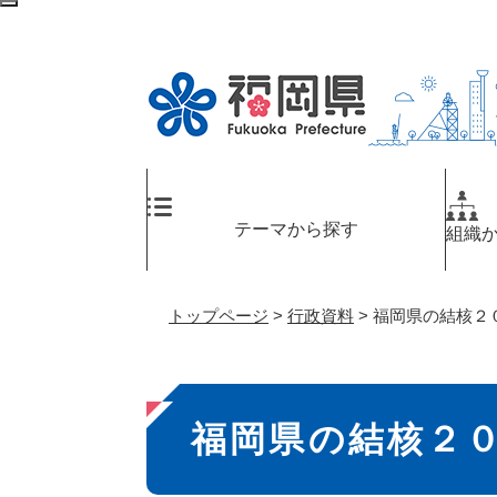
ペ
メ
検
ー
ニ
索
ジ
ュ
エ
の
ー
リ
先
を
ア
頭
飛
へ
で
ば
す
し
。
て
テーマから探す
組織
本
文
へ
トップページ
>
行政資料
>
福岡県の結核２
本
福岡県の結核２
文