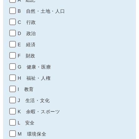
B 自然・土地・人口
C 行政
D 政治
E 経済
F 財政
G 健康・医療
H 福祉・人権
I 教育
J 生活・文化
K 余暇・スポーツ
L 安全
M 環境保全