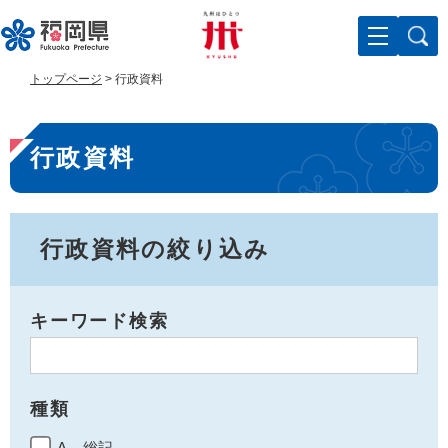
ペ
メ
ー
ニ
ジ
ュ
の
ー
トップページ
>
行政資料
先
を
頭
飛
本
で
ば
行政資料
す
し
文
。
て
本
文
へ
行政資料の絞り込み
キーワード検索
種類
A 総記