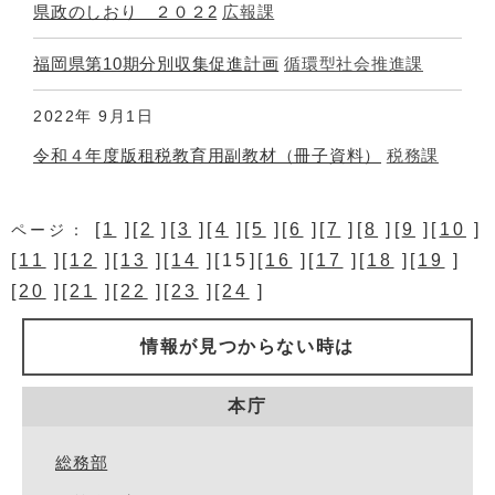
県政のしおり ２０２2
広報課
福岡県第10期分別収集促進計画
循環型社会推進課
2022年
9月1日
令和４年度版租税教育用副教材（冊子資料）
税務課
[
1
][
2
][
3
][
4
][
5
][
6
][
7
][
8
][
9
][
10
]
ページ：
[
11
][
12
][
13
][
14
][15][
16
][
17
][
18
][
19
]
[
20
][
21
][
22
][
23
][
24
]
情報が見つからない時は
本庁
総務部