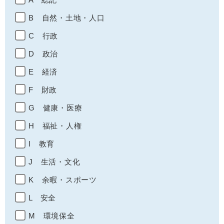
B 自然・土地・人口
C 行政
D 政治
E 経済
F 財政
G 健康・医療
H 福祉・人権
I 教育
J 生活・文化
K 余暇・スポーツ
L 安全
M 環境保全