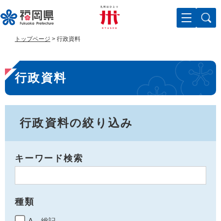
ペ
メ
ー
ニ
ジ
ュ
の
ー
トップページ
>
行政資料
先
を
頭
飛
本
で
ば
行政資料
す
し
文
。
て
本
文
へ
行政資料の絞り込み
キーワード検索
種類
A 総記