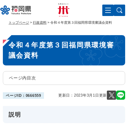
ペ
メ
ー
ニ
ジ
ュ
の
ー
トップページ
>
行政資料
>
令和４年度第３回福岡県環境審議会資料
先
を
頭
飛
本
で
ば
令和４年度第３回福岡県環境審
す
し
文
。
て
議会資料
本
文
へ
ページ内目次
更新日：2023年3月1日更新
ページID：0666559
説明