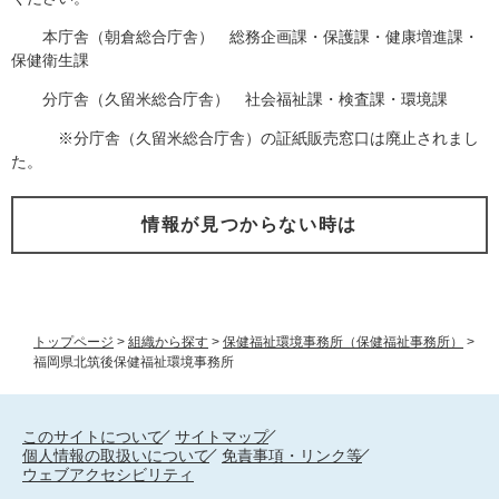
本庁舎（朝倉総合庁舎） 総務企画課・保護課・健康増進課・
保健衛生課
分庁舎（久留米総合庁舎） 社会福祉課・検査課・環境課
※分庁舎（久留米総合庁舎）の証紙販売窓口は廃止されまし
た。
情報が見つからない時は
トップページ
>
組織から探す
>
保健福祉環境事務所（保健福祉事務所）
>
福岡県北筑後保健福祉環境事務所
このサイトについて
サイトマップ
個人情報の取扱いについて
免責事項・リンク等
ウェブアクセシビリティ