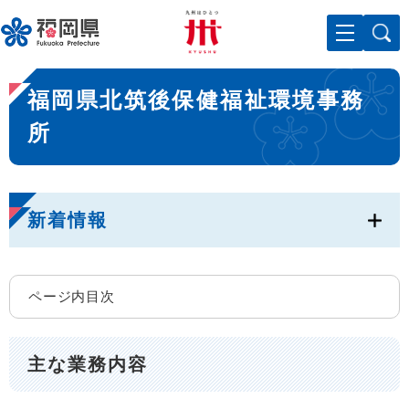
ペ
メニューを飛ばして本文へ
ー
ジ
の
本
先
福岡県北筑後保健福祉環境事務
文
頭
で
所
す
。
新着情報
ページ内目次
主な業務内容