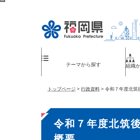
ペ
メ
検
ー
ニ
索
ジ
ュ
エ
の
ー
リ
先
を
ア
頭
飛
へ
で
ば
す
し
。
て
テーマから探す
組織
本
文
へ
トップページ
>
行政資料
>
令和７年度北筑
本
令和７年度北筑
文
概要