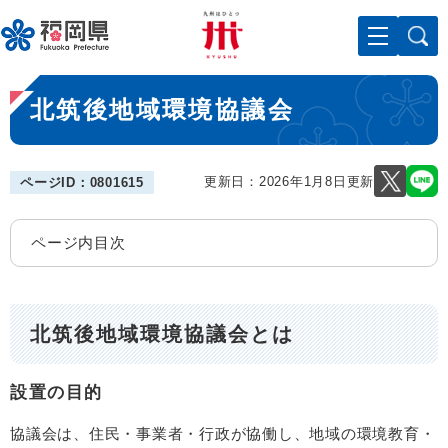
ペ
メニューを飛ばして本文へ
ー
ジ
の
本
先
北筑後地域環境協議会
文
頭
で
す
。
更新日：2026年1月8日更新
ページID：0801615
ページ内目次
北筑後地域環境協議会とは
設置の目的
協議会は、住民・事業者・行政が協働し、地域の環境教育・