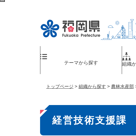
ペ
検
ー
索
ジ
エ
の
リ
先
ア
頭
へ
で
す
。
テーマから探す
組織
トップページ
>
組織から探す
>
農林水産部
本
経営技術支援課
文