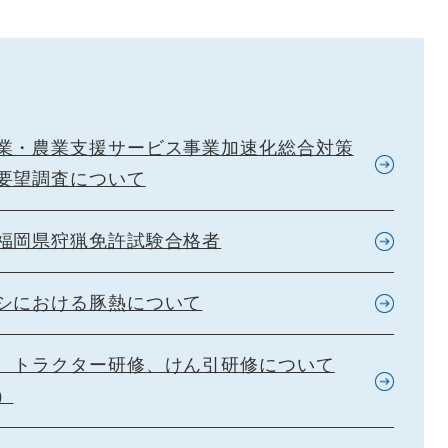
業・農業支援サービス事業加速化総合対策
要望調査について
福岡県狩猟免許試験合格者
シにおける豚熱について
 トラクター研修、けん引研修について
）