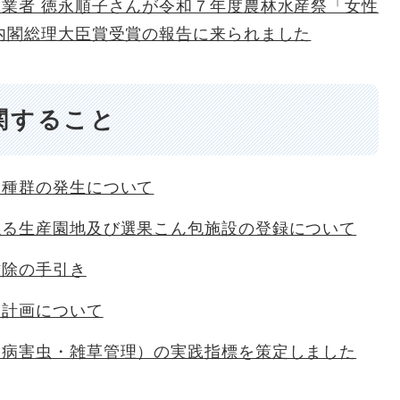
業者 徳永順子さんが令和７年度農林水産祭「女性
内閣総理大臣賞受賞の報告に来られました
関すること
エ種群の発生について
係る生産園地及び選果こん包施設の登録について
防除の手引き
除計画について
的病害虫・雑草管理）の実践指標を策定しました