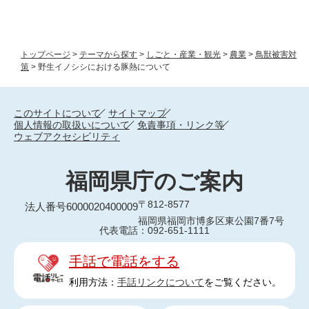
トップページ
>
テーマから探す
>
しごと・産業・観光
>
農業
>
鳥獣被害対
策
>
野生イノシシにおける豚熱について
このサイトについて
サイトマップ
個人情報の取扱いについて
免責事項・リンク等
ウェブアクセシビリティ
福岡県庁のご案内
〒812-8577
法人番号6000020400009
福岡県福岡市博多区東公園7番7号
代表電話：092-651-1111
手話で電話をする
利用方法：
手話リンクについて
をご覧ください。