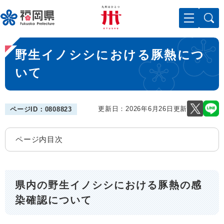
ペ
メニューを飛ばして本文へ
ー
ジ
の
本
先
野生イノシシにおける豚熱につ
文
頭
で
いて
す
。
更新日：2026年6月26日更新
ページID：0808823
ページ内目次
県内の野生イノシシにおける豚熱の感
染確認について