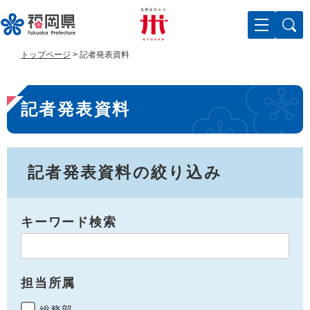
ペ
メ
ー
ニ
ジ
ュ
の
ー
トップページ
>
記者発表資料
先
を
頭
飛
本
で
ば
記者発表資料
す
し
文
。
て
本
文
へ
記者発表資料の絞り込み
キーワード検索
担当所属
総務部