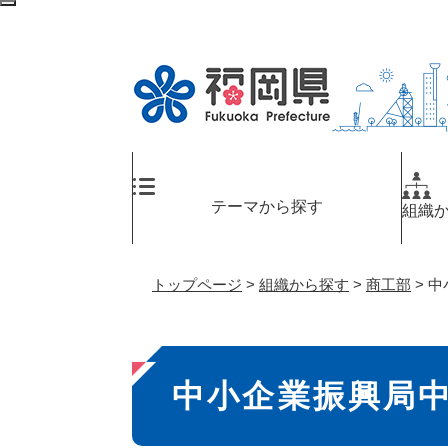
ペ
検
ー
索
ジ
エ
の
リ
先
ア
頭
へ
で
す
。
テーマから探す
組織
トップページ
>
組織から探す
>
商工部
>
中
本
中小企業振興局
文