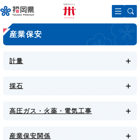
ペ
メニューを飛ばして本文へ
ー
ジ
の
本
先
産業保安
文
頭
で
す
。
計量
採石
高圧ガス・火薬・電気工事
産業保安関係