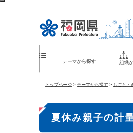
ペ
検
ー
索
ジ
エ
の
リ
先
ア
頭
へ
で
す
。
テーマから探す
組織
トップページ
>
テーマから探す
>
しごと・
本
夏休み親子の計量
文