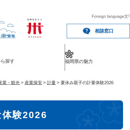
メニューを飛ばして本文へ
Foreign language
文
相談窓口
から探す
福岡県の魅力
産業・観光
>
産業保安
>
計量
>
夏休み親子の計量体験2026
体験2026