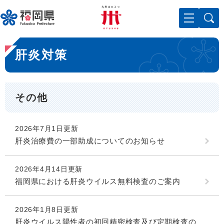
ペ
メニューを飛ばして本文へ
ー
ジ
の
本
先
肝炎対策
文
頭
で
す
。
その他
2026年7月1日更新
肝炎治療費の一部助成についてのお知らせ
2026年4月14日更新
福岡県における肝炎ウイルス無料検査のご案内
2026年1月8日更新
肝炎ウイルス陽性者の初回精密検査及び定期検査の