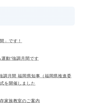
間」です！
る運動”強調月間です
"強調月間 福岡県知事（福岡県推進委
式を開催しました
存家族教室のご案内