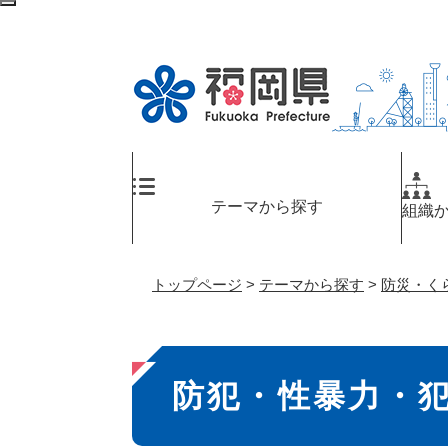
ペ
検
ー
索
ジ
エ
の
リ
先
ア
頭
へ
で
す
。
テーマから探す
組織
トップページ
>
テーマから探す
>
防災・く
本
防犯・性暴力・
文