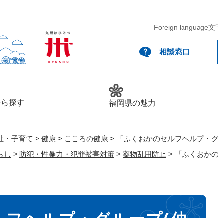
メニューを飛ばして本文へ
Foreign language
文
相談窓口
から探す
福岡県の魅力
祉・子育て
>
健康
>
こころの健康
>
「ふくおかのセルフヘルプ・グ
らし
>
防犯・性暴力・犯罪被害対策
>
薬物乱用防止
>
「ふくおかの