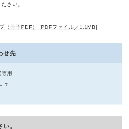
ください。
冊子PDF） [PDFファイル／1.1MB]
わせ先
談専用
－７
さい。