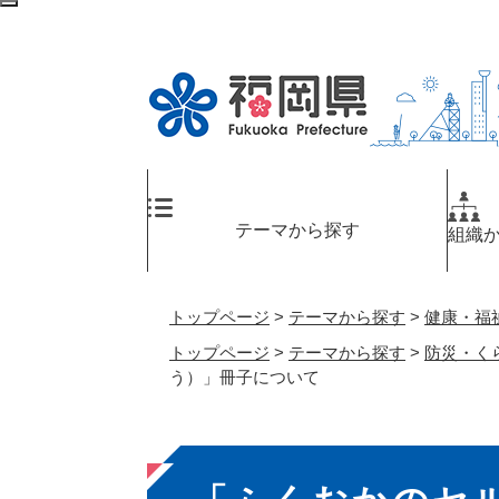
ペ
検
ー
索
ジ
エ
の
リ
先
ア
頭
へ
で
す
。
テーマから探す
組織
トップページ
>
テーマから探す
>
健康・福
トップページ
>
テーマから探す
>
防災・く
う）」冊子について
本
文