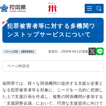
ペ
メニューを飛ばして本文へ
ー
ジ
の
本
先
犯罪被害者等に対する多機関ワ
文
頭
で
ンストップサービスについて
す
。
更新日：2026年4月1日更新
ページID：0809941
ページ内目次
福岡県では、様々な関係機関の提供する支援が必要と
なる犯罪被害者等を対象に、ニーズを一元的に把握し
た上で支援計画を作成し、複数の関係機関が参加する
「支援調整会議」において、円滑な支援提供に向けて