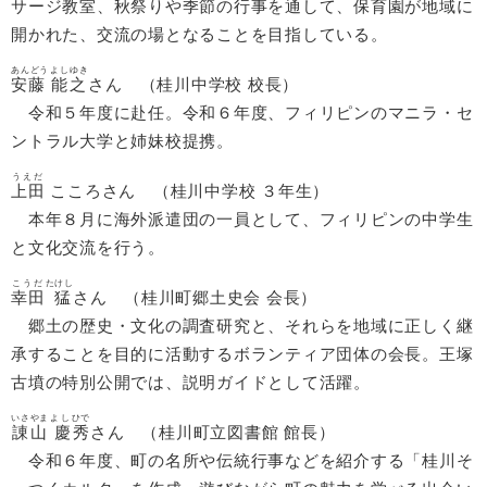
サージ教室、秋祭りや季節の行事を通して、保育園が地域に
開かれた、交流の場となることを目指している。
あんどう
よしゆき
安藤
能之
さん （​桂川中学校 校長）
令和５年度に赴任。令和６年度、フィリピンのマニラ・セ
ントラル大学と姉妹校提携。
うえだ
上田
こころ​さん （桂川中学校 ３年生）
本年８月に海外派遣団の一員として、フィリピンの中学生
と文化交流を行う。
こうだ
たけし
幸田
猛
さん （桂川町郷土史会 会長）
郷土の歴史・文化の調査研究と、それらを地域に正しく継
承することを目的に活動するボランティア団体の会長。王塚
古墳の特別公開では、説明ガイドとして活躍。
いさやま
よし
ひで
諌山
慶
秀
さん （桂川町立図書館 館長）
令和６年度、町の名所や伝統行事などを紹介する「桂川そ