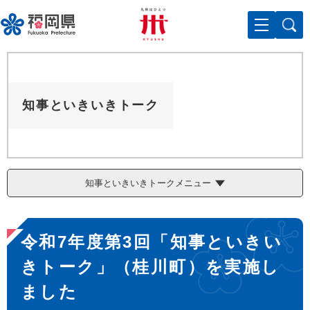
ペ
メニューを飛ばして本文へ
ー
ジ
の
先
頭
で
知事といきいきトーク
す
。
知事といきいきトークメニュー
本
令和7年度第3回「知事といきい
文
きトーク」（桂川町）を実施し
ました