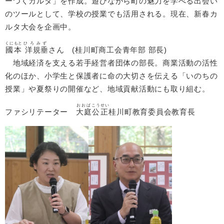
ーつくカルタ」を作成。遊びながら町の魅力を学べる出会い
のツールとして、学校の授業でも活用される。現在、新春カ
ルタ大会を企画中。
くにもと
ひろみず
國本
洋規垂
さん (桂川町商工会青年部 部長
)
地域経済を支える若手経営者団体の部長。商業活動の活性
化のほか、小学生と保護者に命の大切さを伝える「いのちの
授業」や夏祭りの開催など、地域貢献活動にも取り組む。
おおば
こうせい
ファシリテーター
大庭
公正
桂川町教育委員会教育長