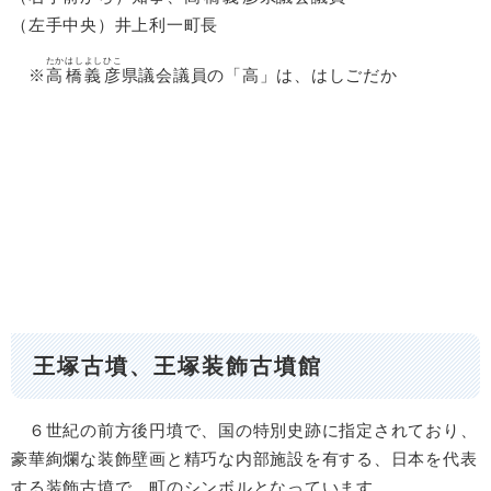
（左手中央）井上利一町長
たかはしよしひこ
※
高橋義彦
県議会議員​の「高」は、はしごだか
王塚古墳、王塚装飾古墳館
６世紀の前方後円墳で、国の特別史跡に指定されており、
豪華絢爛な装飾壁画と精巧な内部施設を有する、日本を代表
する装飾古墳で、町のシンボルとなっています。