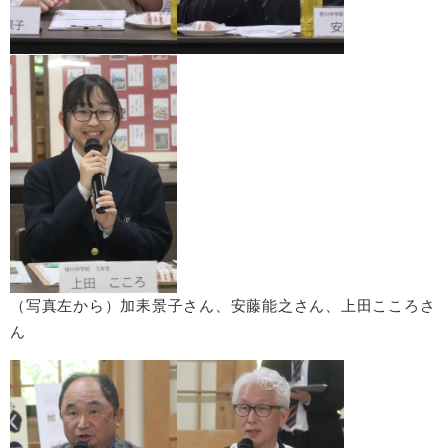
（写真左から）
加耒
景子
さん、安藤能之さん、上田こころ
さ
ん