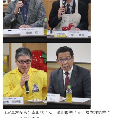
（写真左から）幸田猛さん、諌山慶秀
さん、國本洋規垂さ