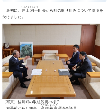
いのうえ
としかず
最初に、
井上
利一
​町長​から町の取り組みについて説明を
受けました。
（写真）桂川町の取組説明の様子
たかはしよしひこ
（右手前から）知事、
高橋義彦
県議会議員​