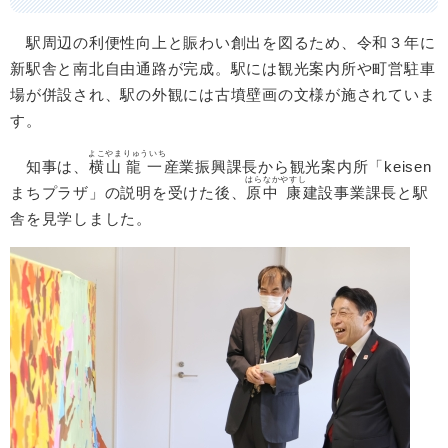
駅周辺の利便性向上と賑わい創出を図るため、令和３年に
新駅舎と南北自由通路が完成。駅には観光案内所や町営駐車
場が併設され、駅の外観には古墳壁画の文様が施されていま
す。
よこやま
りゅういち
知事は、
横山
龍一
産業振興課長から観光案内所「keisen
はらなか
やすし
まちプラザ」の説明を受けた後、
原中
康
建設事業課長と駅
舎を見学しました。