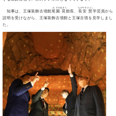
お
ぞの
あきら
ながやす
さとし
知事は、王塚装飾古墳館
尾
園
晃
館長、
長安
慧
学芸員から
説明を受けながら、王塚装飾古墳館と王塚古墳を見学しまし
た。