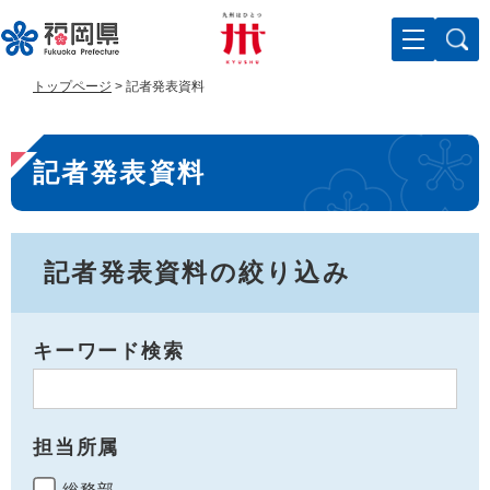
ペ
メ
ー
ニ
ジ
ュ
の
ー
トップページ
>
記者発表資料
先
を
頭
飛
本
で
ば
記者発表資料
す
し
文
。
て
本
文
へ
記者発表資料の絞り込み
キーワード検索
担当所属
総務部