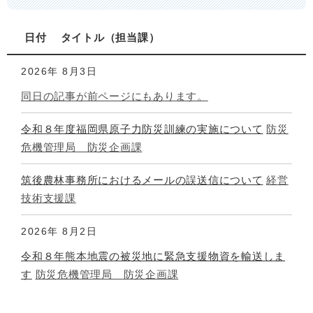
日付
タイトル
担当課
2026年
8月3日
同日の記事が前ページにもあります。
令和８年度福岡県原子力防災訓練の実施について
防災
危機管理局 防災企画課
筑後農林事務所におけるメールの誤送信について
経営
技術支援課
2026年
8月2日
令和８年熊本地震の被災地に緊急支援物資を輸送しま
す
防災危機管理局 防災企画課