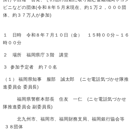
ビニなど​の
団体(
令和８年５月末現在、​
約１万２，０００団
体、約３７万人が参加)
​
１ 日時 令和８年７月１０日（金） １５時００分～１６
時００分
２ 場所 福岡県庁３階 講堂
３ 参加予定者 約７０名
（１） 福岡県知事 服部 誠太郎 (ニセ電話気づかせ隊推
進委員会 委員長)
福岡県警察本部長 住友 一仁 (ニセ電話気づかせ
隊推進委員会 副委員長)
北九州市、福岡市、福岡財務支局、福岡銀行協会等
３８団体