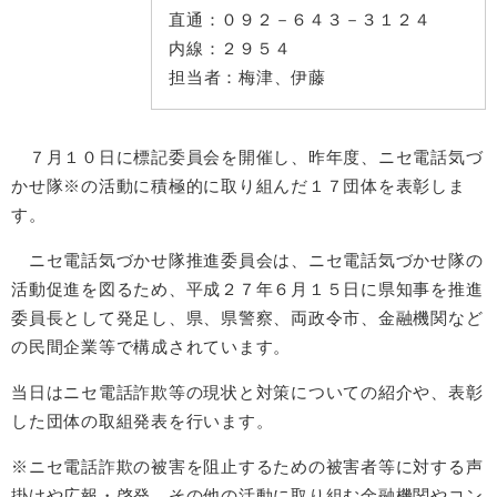
直通：
０９２－６４３－３１２４
内線：
２９５４
担当者：
梅津、伊藤
７月１０日に標記委員会を開催し、昨年度、ニセ電話気づ
かせ隊※の活動に積極的に取り組んだ１７団体を表彰しま
す。
ニセ電話気づかせ隊推進委員会は、ニセ電話気づかせ隊の
活動促進を図るため、平成２７年６月１５日に県知事を推進
委員長として発足し、県、県警察、両政令市、金融機関など
の民間企業等で構成されています。
当日はニセ電話詐欺等の現状と対策についての紹介や、表彰
した団体の取組発表を行います。
※ニセ電話詐欺の被害を阻止するための被害者等に対する声
掛けや広報・啓発、その他の活動に取り組む
金融機関やコン