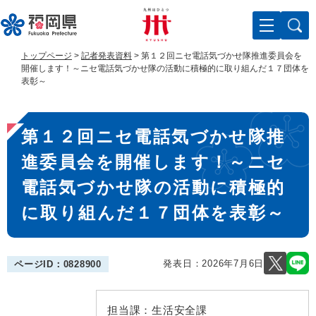
ペ
メ
ー
ニ
ジ
ュ
の
ー
トップページ
>
記者発表資料
>
第１２回ニセ電話気づかせ隊推進委員会を
先
を
開催します！～ニセ電話気づかせ隊の活動に積極的に取り組んだ１７団体を
頭
飛
表彰～
で
ば
す
し
本
。
て
第１２回ニセ電話気づかせ隊推
文
本
文
進委員会を開催します！～ニセ
へ
電話気づかせ隊の活動に積極的
に取り組んだ１７団体を表彰～
発表日：
2026年7月6日
ページID：0828900
担当課：
生活安全課