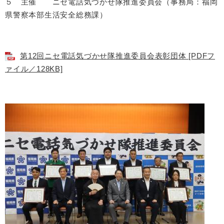
５ 主催 ニセ電話気づかせ隊推進委員会（事務局：福岡
県警察本部生活安全総務課）
第12回ニセ電話気づかせ隊推進委員会表彰団体 [PDFフ
ァイル／128KB]