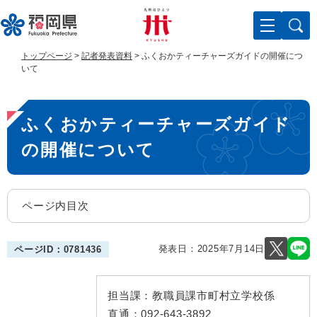
ペ
メ
ー
ニ
ジ
ュ
の
ー
トップページ
>
記者発表資料
>
ふくおかティーチャーズガイドの開催につ
先
を
いて
頭
飛
で
ば
本
す
し
ふくおかティーチャーズガイド
。
て
文
本
の開催について
文
へ
ページ内目次
発表日：
2025年7月14日
ページID：0781436
担当課：
教職員課市町村立学校係
直通：
092-643-3892