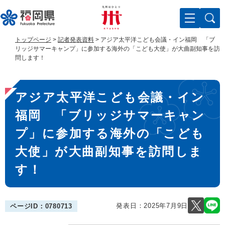
ペ
メ
ー
ニ
ジ
ュ
の
ー
トップページ
>
記者発表資料
>
アジア太平洋こども会議・イン福岡 「ブ
先
を
リッジサマーキャンプ」に参加する海外の「こども大使」が大曲副知事を訪
頭
飛
問します！
で
ば
す
し
本
。
て
アジア太平洋こども会議・イン
文
本
文
福岡 「ブリッジサマーキャン
へ
プ」に参加する海外の「こども
大使」が大曲副知事を訪問しま
す！
発表日：
2025年7月9日
ページID：0780713