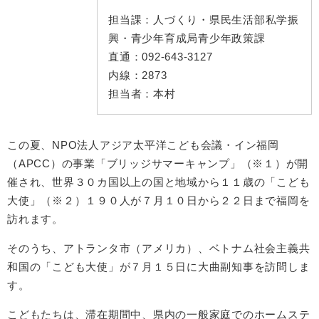
担当課：
人づくり・県民生活部私学振
興・青少年育成局青少年政策課
直通：
092-643-3127
内線：
2873
担当者：
本村
この夏、NPO法人アジア太平洋こども会議・イン福岡
（APCC）の事業「ブリッジサマーキャンプ」（※１）が開
催され、世界３０カ国以上の国と地域から１１歳の「こども
大使」（※２）１９０人が７月１０日から２２日まで福岡を
訪れます。
そのうち、アトランタ市（アメリカ）、ベトナム社会主義共
和国の「こども大使」が７月１５日に大曲副知事を訪問しま
す。
こどもたちは、滞在期間中、県内の一般家庭でのホームステ