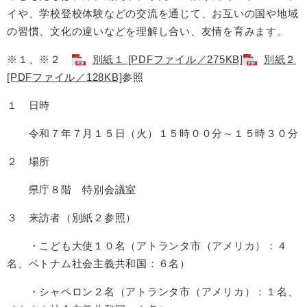
イや、学校登校体験などの交流を通じて、お互いの国や地域
の習慣、文化の違いなどを理解し合い、友情を育みます。
※１、※２
別紙１ [PDFファイル／275KB]
別紙２
[PDFファイル／128KB]
参照
１ 日時
令和７年７月１５日（火）１５時００分～１５時３０分
２ 場所
県庁８階 特別会議室
３ 来訪者（別紙２参照）
・こども大使１０名（アトランタ市（アメリカ）：４
名、ベトナム社会主義共和国：６名）
・シャペロン２名（アトランタ市（アメリカ）：１名、