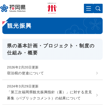
ペ
メニューを飛ばして本文へ
ー
ジ
の
本
先
観光振興
文
頭
で
す
。
県の基本計画・プロジェクト・制度の
仕組み・概要
2026年2月20日更新
宿泊税の使途について
2024年3月29日更新
「第三次福岡県観光振興指針（案）」に対する意見
募集（パブリックコメント）の結果について