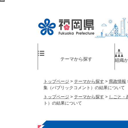
ペ
検
ー
索
ジ
エ
の
リ
先
ア
頭
へ
で
す
。
テーマから探す
組織
トップページ
>
テーマから探す
>
県政情報
集（パブリックコメント）の結果について
トップページ
>
テーマから探す
>
しごと・
ト）の結果について
本