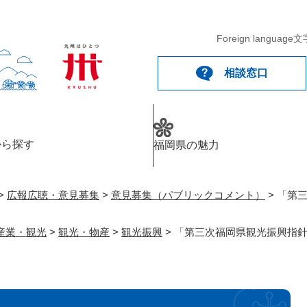
メニューを飛ばして本文へ
Foreign language
文
相談窓口
から探す
福岡県の魅力
>
広報広聴・意見募集
>
意見募集（パブリックコメント）
>
「第
産業・観光
>
観光・物産
>
観光振興
>
「第三次福岡県観光振興指