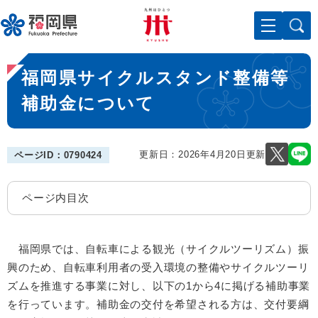
ペ
メニューを飛ばして本文へ
ー
ジ
の
本
先
福岡県サイクルスタンド整備等
文
頭
で
補助金について
す
。
更新日：2026年4月20日更新
ページID：0790424
ページ内目次
福岡県では、自転車による観光（サイクルツーリズム）振
興のため、自転車利用者の受入環境の整備やサイクルツーリ
ズムを推進する事業に対し、以下の1から4に掲げる補助事業
を行っています。補助金の交付を希望される方は、交付要綱