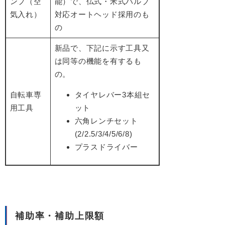
ンプ（空
能）で、仏式・米式バルブ
気入れ）
対応オートヘッド採用のも
の
新品で、下記に示す工具又
は同等の機能を有するも
の。
自転車専
タイヤレバー3本組セ
用工具
ット
六角レンチセット
(2/2.5/3/4/5/6/8)
プラスドライバー
補助率・補助上限額