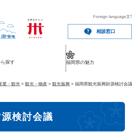
メニューを飛ばして本文へ
Foreign language
文
相談窓口
から探す
福岡県の魅力
産業・観光
>
観光・物産
>
観光振興
>
福岡県観光振興財源検討会
財源検討会議