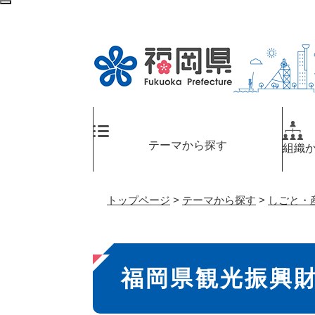
ペ
検
ー
索
ジ
エ
の
リ
先
ア
頭
へ
で
す
。
テーマから探す
組織
トップページ
>
テーマから探す
>
しごと・
本
福岡県観光振興
文