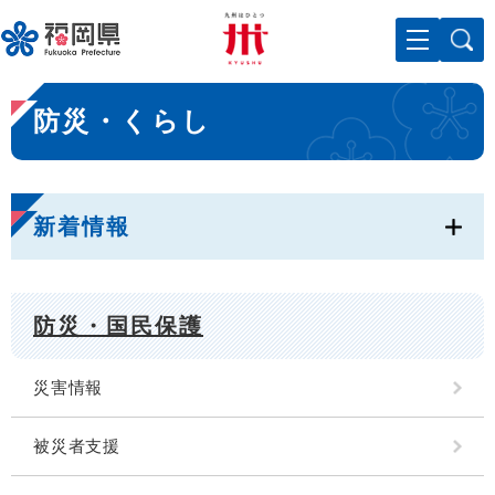
ペ
メニューを飛ばして本文へ
ー
ジ
の
本
先
防災・くらし
文
頭
で
す
。
新着情報
防災・国民保護
災害情報
被災者支援