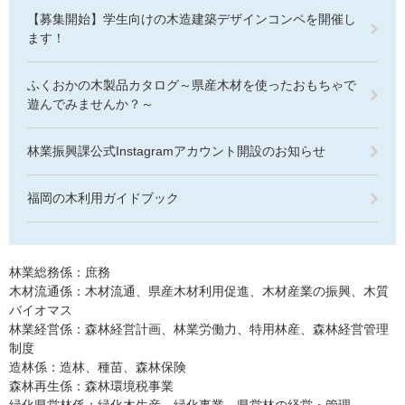
【募集開始】学生向けの木造建築デザインコンペを開催し
ます！
ふくおかの木製品カタログ～県産木材を使ったおもちゃで
遊んでみませんか？～
林業振興課公式Instagramアカウント開設のお知らせ
福岡の木利用ガイドブック
林業総務係：庶務
木材流通係：木材流通、県産木材利用促進、木材産業の振興、木質
バイオマス
林業経営係：森林経営計画、林業労働力、特用林産、森林経営管理
制度
造林係：造林、種苗、森林保険
森林再生係：森林環境税事業
緑化県営林係：緑化木生産、緑化事業、県営林の経営・管理