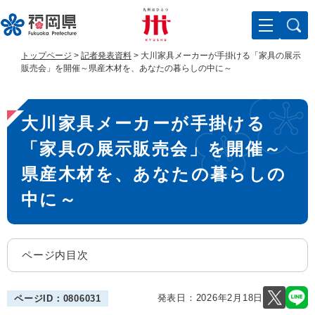
ペ
メ
ー
ニ
ジ
ュ
の
ー
トップページ
>
記者発表資料
>
大川家具メーカーが手掛ける「家具の展示
先
を
販売会」を開催～県産木材を、あなたの暮らしの中に～
頭
飛
で
ば
本
す
し
大川家具メーカーが手掛ける
。
て
文
本
「家具の展示販売会」を開催～
文
へ
県産木材を、あなたの暮らしの
中に～
ページ内目次
発表日：
2026年2月18日
ページID：0806031