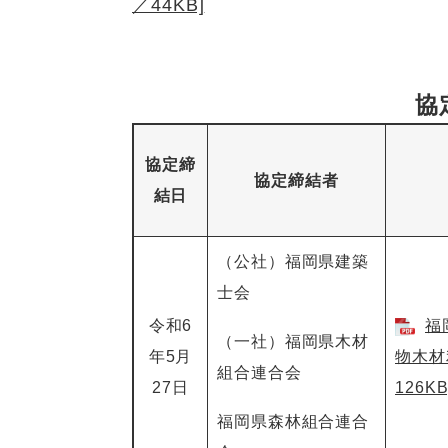
／44KB]
協
協定締
協定締結者
結日
（公社）福岡県建築
士会
令和6
福
（一社）福岡県木材
年5月
物木材
組合連合会
27日
126KB
福岡県森林組合連合