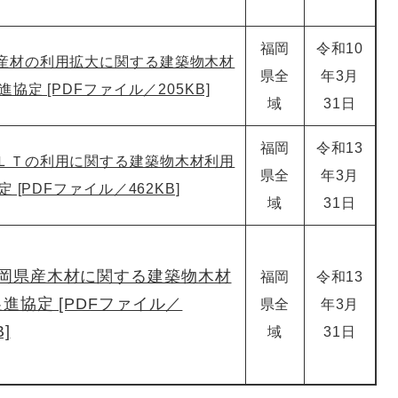
福岡
令和10
産材の利用拡大に関する建築物木材
県全
年3月
協定 [PDFファイル／205KB]
域
31日
福岡
令和13
ＬＴの利用に関する建築物木材利用
県全
年3月
 [PDFファイル／462KB]
域
31日
岡県産木材に関する建築物木材
福岡
令和13
進協定 [PDFファイル／
県全
年3月
B]
域
31日