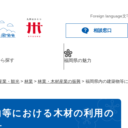
メニューを飛ばして本文へ
Foreign language
文
相談窓口
から探す
福岡県の魅力
産業・観光
>
林業
>
林業・木材産業の振興
>
福岡県内の建築物等
物等における木材の利用の
針