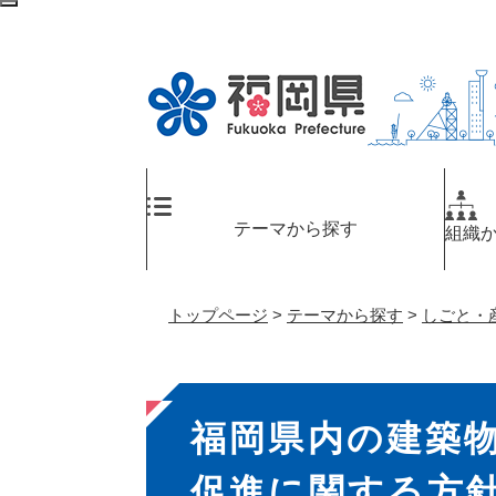
ペ
検
ー
索
ジ
エ
の
リ
先
ア
頭
へ
で
す
。
テーマから探す
組織
トップページ
>
テーマから探す
>
しごと・
本
福岡県内の建築
文
促進に関する方