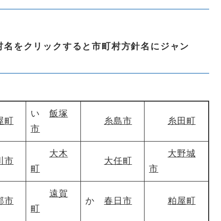
名をクリックすると市町村方針名にジャン
い
飯塚
屋町
糸島市
糸田町
市
大木
大野城
川市
大任町
町
市
遠賀
郡市
か
春日市
粕屋町
町