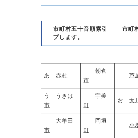
市町村五十音順索引 市町村
プします。
朝倉
あ
赤村
芦
市
う
うきは
宇美
お
大
市
町
大牟田
岡垣
小
市
町