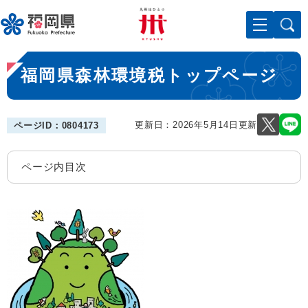
ペ
メニューを飛ばして本文へ
ー
ジ
の
本
先
福岡県森林環境税トップページ
文
頭
で
す
。
更新日：2026年5月14日更新
ページID：0804173
ページ内目次